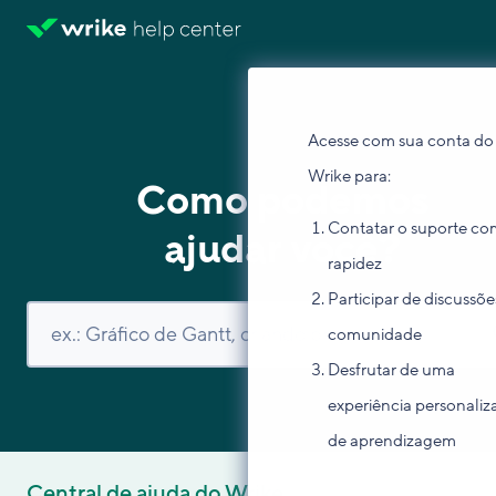
Acesse com sua conta do
Wrike para:
Como podemos
Contatar o suporte co
ajudar você?
rapidez
Participar de discussõe
comunidade
Desfrutar de uma
experiência personaliz
de aprendizagem
Central de ajuda do Wrike