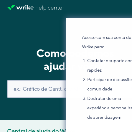
Acesse com sua conta do
Wrike para:
Como podemos
Contatar o suporte co
ajudar você?
rapidez
Participar de discussõe
comunidade
Desfrutar de uma
experiência personaliz
de aprendizagem
Central de ajuda do Wrike