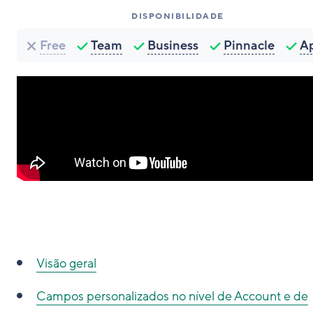
DISPONIBILIDADE
Free
Team
Business
Pinnacle
A
Visão geral
Campos personalizados no nível de Account e de