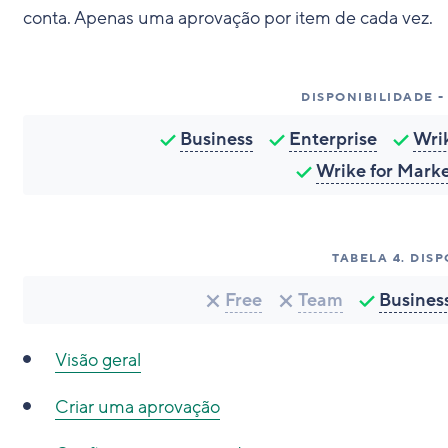
conta. Apenas uma aprovação por item de cada vez.
DISPONIBILIDADE 
Business
Enterprise
Wri
Wrike for Mark
TABELA
4
.
DISP
Free
Team
Busines
Visão geral
Criar uma aprovação