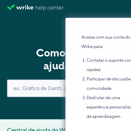
Acesse com sua conta do
Wrike para:
Como podemos
Contatar o suporte co
ajudar você?
rapidez
Participar de discussõe
comunidade
Desfrutar de uma
experiência personaliz
de aprendizagem
Central de ajuda do Wrike