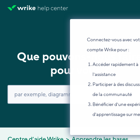
Connectez-vous avec vot
compte Wrike pour :
Que pouvons-nous fair
Accéder rapidement à
pour vous ?
l'assistance
Participer à des discus
de la communauté
Bénéficier d'une expér
d'apprentissage sur m
Centre d’aide Wrike
Apprendre les bases