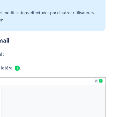
 modifications effectuées par d'autres utilisateurs.
on.
mail
l :
 latéral
.
1