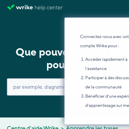
Connectez-vous avec vot
compte Wrike pour :
Que pouvons-nous fair
Accéder rapidement à
pour vous ?
l'assistance
Participer à des discus
de la communauté
Bénéficier d'une expér
d'apprentissage sur m
Centre d’aide Wrike
Apprendre les bases