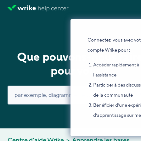
Connectez-vous avec vot
compte Wrike pour :
Que pouvons-nous fair
Accéder rapidement à
pour vous ?
l'assistance
Participer à des discus
de la communauté
Bénéficier d'une expér
d'apprentissage sur m
Centre d’aide Wrike
Apprendre les bases