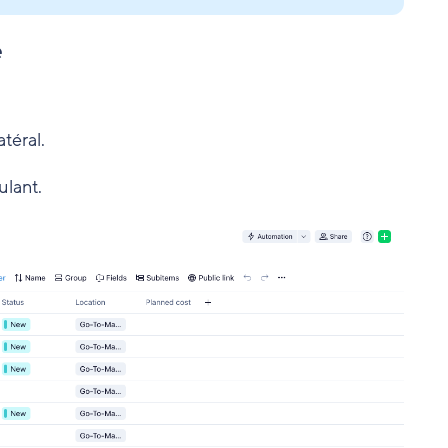
e
téral.
lant.