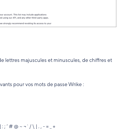
 lettres majuscules et minuscules, de chiffres et
uivants pour vos mots de passe Wrike :
; ’ # @ ~ ¬ ` / \ | . , - = _ +