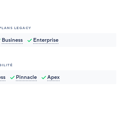
 PLANS LEGACY
Business
Enterprise
BILITÉ
ess
Pinnacle
Apex