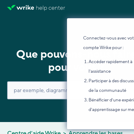
Connectez-vous avec vot
compte Wrike pour :
Que pouvons-nous fair
Accéder rapidement à
pour vous ?
l'assistance
Participer à des discus
de la communauté
Bénéficier d'une expér
d'apprentissage sur m
Centre d’aide Wrike
Apprendre les bases