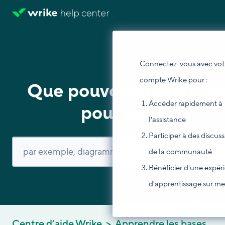
Connectez-vous avec vot
compte Wrike pour :
Que pouvons-nous fair
Accéder rapidement à
pour vous ?
l'assistance
Participer à des discus
de la communauté
Bénéficier d'une expér
d'apprentissage sur m
Centre d’aide Wrike
Apprendre les bases