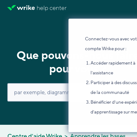
Connectez-vous avec vot
compte Wrike pour :
Que pouvons-nous fair
Accéder rapidement à
pour vous ?
l'assistance
Participer à des discus
de la communauté
Bénéficier d'une expér
d'apprentissage sur m
Centre d’aide Wrike
Apprendre les bases