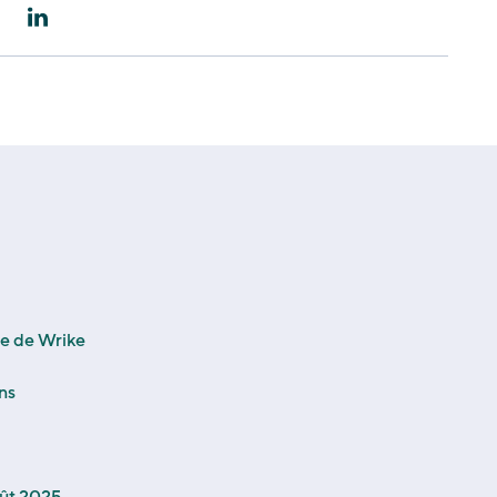
le de Wrike
ns
oût 2025