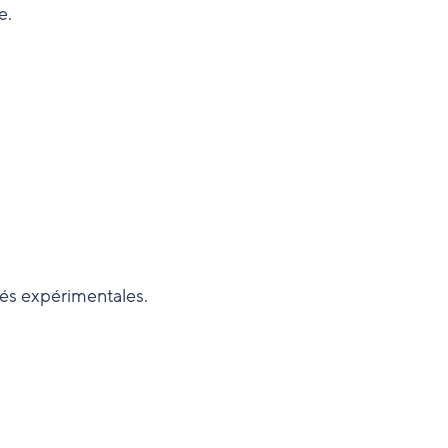
e.
tés expérimentales.