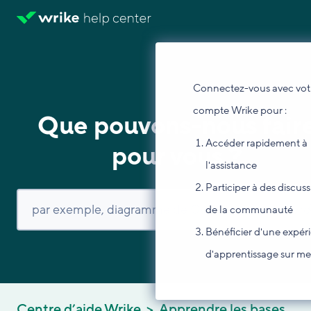
Connectez-vous avec vot
compte Wrike pour :
Que pouvons-nous fair
Accéder rapidement à
pour vous ?
l'assistance
Participer à des discus
de la communauté
Bénéficier d'une expér
d'apprentissage sur m
Centre d’aide Wrike
Apprendre les bases