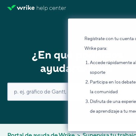
Regístrate con tu cuenta 
Wrike para:
¿En qué podemos
Accede rápidamente a
ayudarte hoy?
soporte
Participa en los debate
la comunidad
Disfruta de una experi
de aprendizaje a tu me
Portal de ayuda de Wrike
Supervisa tu trabaj