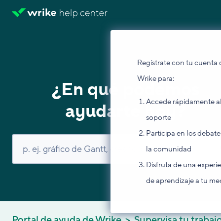
Regístrate con tu cuenta 
Wrike para:
¿En qué podemos
Accede rápidamente a
ayudarte hoy?
soporte
Participa en los debate
la comunidad
Disfruta de una experi
de aprendizaje a tu me
Portal de ayuda de Wrike
Supervisa tu trabaj