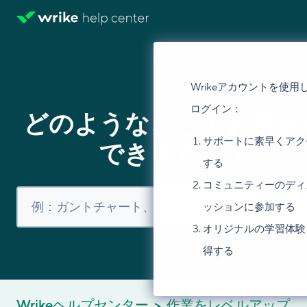
Wrikeアカウントを使用
ログイン：
どのようなことでお手伝
サポートに素早くアク
できますか？
する
コミュニティーのディ
ッションに参加する
オリジナルの学習体験
得する
Wrikeヘルプセンター
作業をレベルアップ