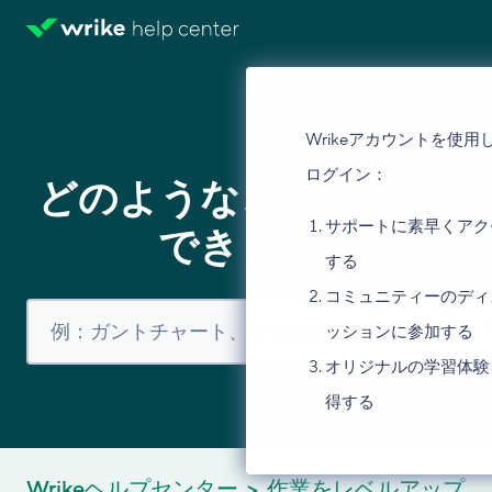
Wrikeアカウントを使用
ログイン：
どのようなことでお手伝
サポートに素早くアク
できますか？
する
コミュニティーのディ
ッションに参加する
オリジナルの学習体験
得する
Wrikeヘルプセンター
作業をレベルアップ