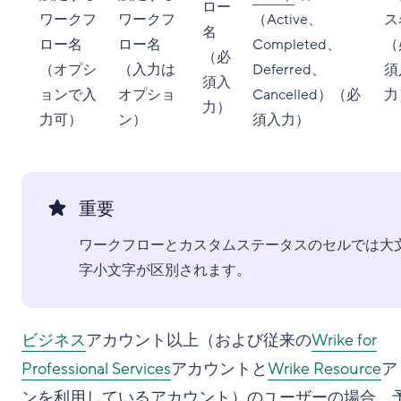
ロー
ワークフ
ワークフ
（Active、
ス
名
ロー名
ロー名
Completed、
（
（必
（オプシ
（入力は
Deferred、
須
須入
ョンで入
オプショ
Cancelled）（必
力
力）
力可）
ン）
須入力）
重要
ワークフローとカスタムステータスのセルでは大
字小文字が区別されます。
ビジネス
アカウント以上（および従来の
Wrike for
Professional Services
アカウントと
Wrike Resource
ア
ンを利用しているアカウント）のユーザーの場合、