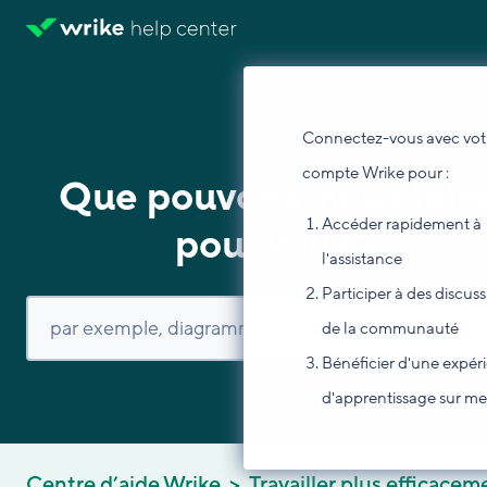
Connectez-vous avec vot
compte Wrike pour :
Que pouvons-nous fair
Accéder rapidement à
pour vous ?
l'assistance
Participer à des discus
de la communauté
Bénéficier d'une expér
d'apprentissage sur m
Centre d’aide Wrike
Travailler plus efficacem