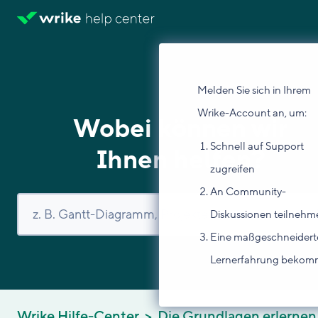
Melden Sie sich in Ihrem
Wrike-Account an, um:
Wobei können wir
Schnell auf Support
Ihnen helfen?
zugreifen
An Community-
Diskussionen teilnehm
Eine maßgeschneidert
Lernerfahrung beko
Wrike Hilfe-Center
Die Grundlagen erlernen