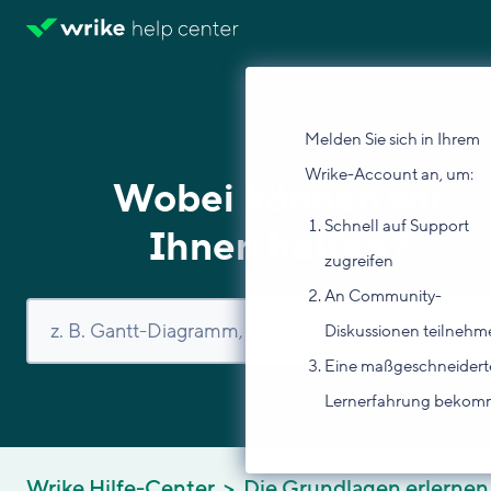
Melden Sie sich in Ihrem
Wrike-Account an, um:
Wobei können wir
Schnell auf Support
Ihnen helfen?
zugreifen
An Community-
Diskussionen teilnehm
Eine maßgeschneidert
Lernerfahrung beko
Wrike Hilfe-Center
Die Grundlagen erlernen