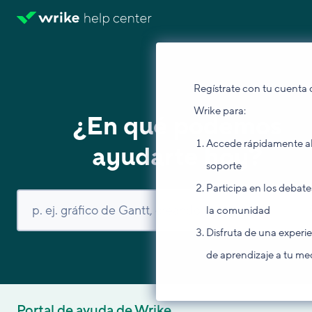
Regístrate con tu cuenta 
Wrike para:
¿En qué podemos
Accede rápidamente a
ayudarte hoy?
soporte
Participa en los debate
la comunidad
Disfruta de una experi
de aprendizaje a tu me
Portal de ayuda de Wrike