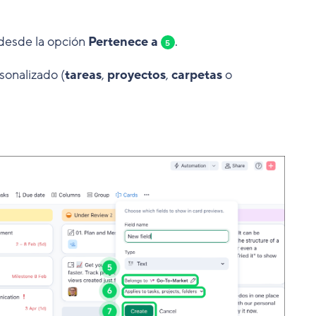
 desde la opción
Pertenece a
.
5
onalizado (
tareas
,
proyectos
,
carpetas
o