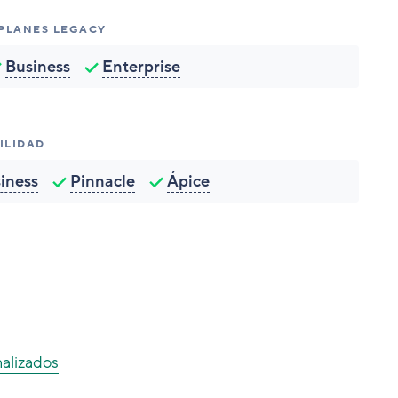
 PLANES LEGACY
Business
Enterprise
ILIDAD
iness
Pinnacle
Ápice
nalizados