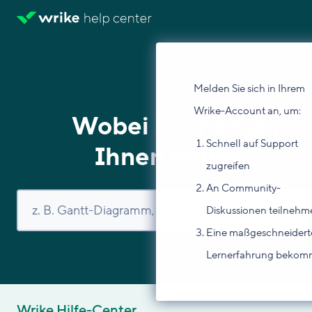
Melden Sie sich in Ihrem
Wrike-Account an, um:
Wobei können wir
Schnell auf Support
Ihnen helfen?
zugreifen
An Community-
Diskussionen teilnehm
Eine maßgeschneidert
Lernerfahrung beko
Wrike Hilfe-Center