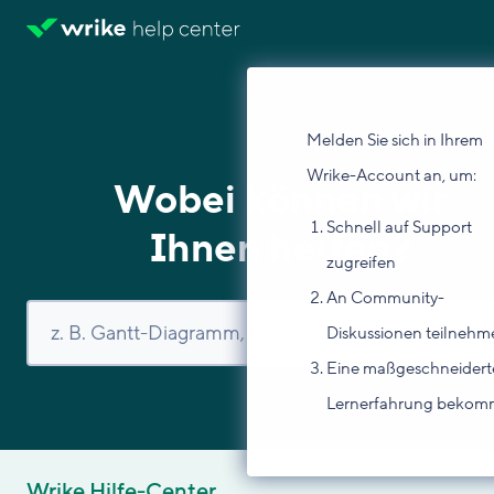
Melden Sie sich in Ihrem
Wrike-Account an, um:
Wobei können wir
Schnell auf Support
Ihnen helfen?
zugreifen
An Community-
Diskussionen teilnehm
Eine maßgeschneidert
Lernerfahrung beko
Wrike Hilfe-Center