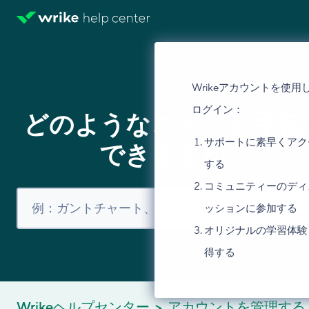
Wrikeアカウントを使用
ログイン：
どのようなことでお手伝
サポートに素早くアク
できますか？
する
コミュニティーのディ
ッションに参加する
オリジナルの学習体験
得する
Wrikeヘルプセンター
アカウントを管理する