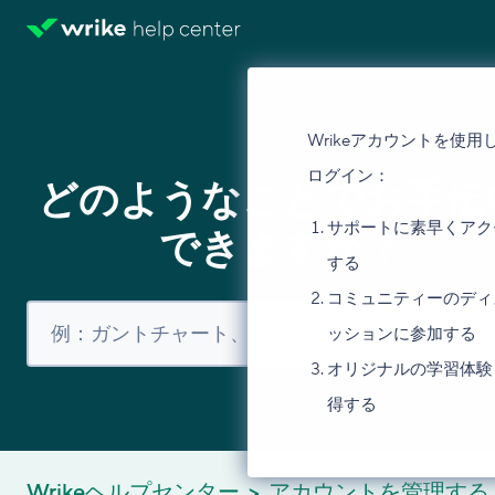
Wrikeアカウントを使用
ログイン：
どのようなことでお手伝
サポートに素早くアク
できますか？
する
コミュニティーのディ
ッションに参加する
オリジナルの学習体験
得する
Wrikeヘルプセンター
アカウントを管理する