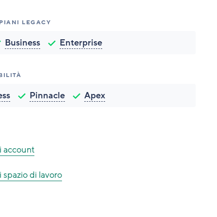
 PIANI LEGACY
Business
Enterprise
BILITÀ
ess
Pinnacle
Apex
di account
 spazio di lavoro