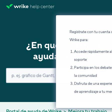
Regístrate con tu cuenta 
Wrike para:
¿En qué podemos
Accede rápidamente a
ayudarte hoy?
soporte
Participa en los debate
la comunidad
Disfruta de una experi
de aprendizaje a tu me
Portal de ayuda de Wrike
Mejora tu trabajo