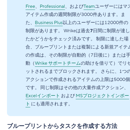
Free
、
Professional
、および
Team
ユーザーにはマ
アイテム作成の週間制限が3000件あります。ま
た、
Business Plus
以上のユーザーには12000件の
制限があります。 Wrikeは過去
7
日間に制限が達し
たかどうかをチェック済みです。 制限に達した場
合、ブループリントまたは複製による新規アイテ
の作成は、その制限が自動的（7日後に）または
動（
Wrike サポートチーム
の助けを借りて）でリ
ットされるまでブロックされます。 さらに、1つ
アクションで作成されるアイテムの上限は5000個
です。 同じ制限はその他の大量作成アクション、
Excelインポート
および
MSプロジェクトインポー
ト
にも適用されます。
ブループリントからタスクを作成する方法