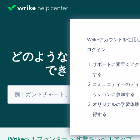
Wrikeアカウントを使用
ログイン：
どのようなことでお手伝
サポートに素早くアク
できますか？
する
コミュニティーのディ
ッションに参加する
オリジナルの学習体験
得する
Wrikeヘルプセンター
作業をレベルアップ