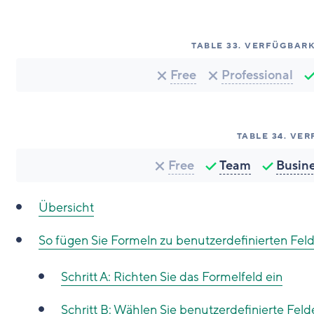
TABLE
33
.
VERFÜGBARK
Free
Professional
TABLE
34
.
VER
Free
Team
Busin
Übersicht
So fügen Sie Formeln zu benutzerdefinierten Fel
Schritt A: Richten Sie das Formelfeld ein
Schritt B: Wählen Sie benutzerdefinierte Feld