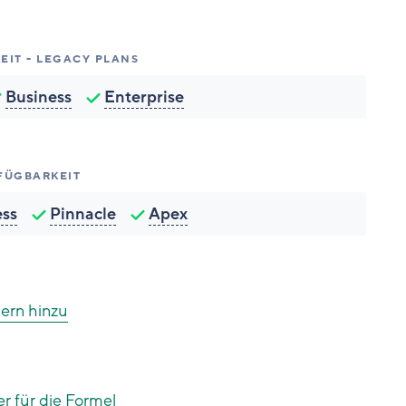
EIT - LEGACY PLANS
Business
Enterprise
FÜGBARKEIT
ess
Pinnacle
Apex
dern hinzu
er für die Formel