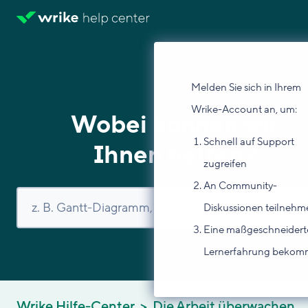
Melden Sie sich in Ihrem
Wrike-Account an, um:
Wobei können wir
Schnell auf Support
Ihnen helfen?
zugreifen
An Community-
Diskussionen teilnehm
Eine maßgeschneidert
Lernerfahrung beko
Wrike Hilfe-Center
Die Arbeit überwachen