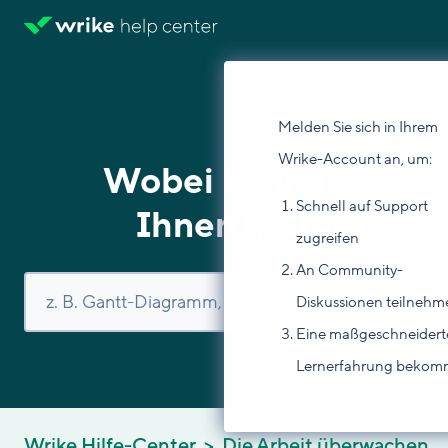
Melden Sie sich in Ihrem
Wrike-Account an, um:
Wobei können wir
Schnell auf Support
Ihnen helfen?
zugreifen
An Community-
Diskussionen teilnehm
Eine maßgeschneidert
Lernerfahrung beko
Wrike Hilfe-Center
Die Arbeit überwachen