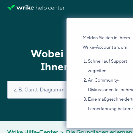
Melden Sie sich in Ihrem
Wrike-Account an, um:
Wobei können wir
Schnell auf Support
Ihnen helfen?
zugreifen
An Community-
Diskussionen teilnehm
Eine maßgeschneidert
Lernerfahrung beko
Wrike Hilfe-Center
Die Grundlagen erlernen