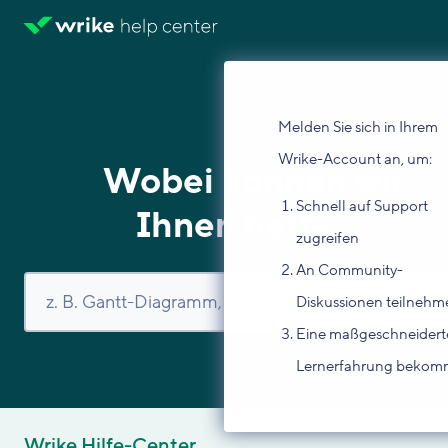
Melden Sie sich in Ihrem
Wrike-Account an, um:
Wobei können wir
Schnell auf Support
Ihnen helfen?
zugreifen
An Community-
Diskussionen teilnehm
Eine maßgeschneidert
Lernerfahrung beko
Wrike Hilfe-Center