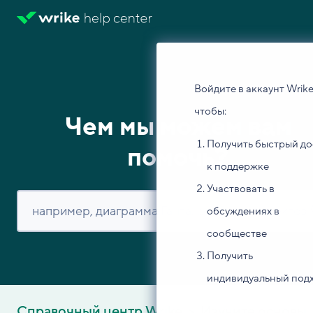
Войдите в аккаунт Wrike
чтобы:
Чем мы можем вам
Получить быстрый до
помочь?
к поддержке
Участвовать в
обсуждениях в
сообществе
Получить
индивидуальный под
Справочный центр Wrike
Изучите основы