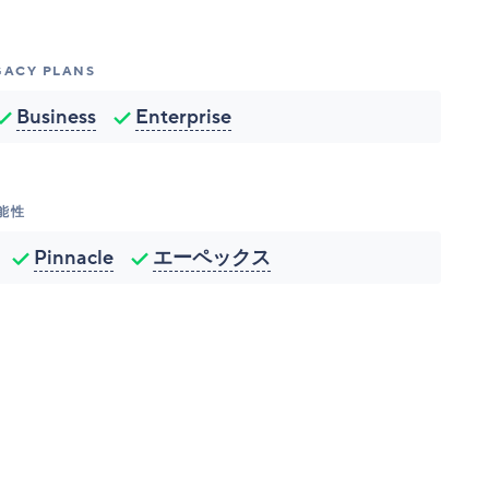
ACY PLANS
Business
Enterprise
能性
Pinnacle
エーペックス