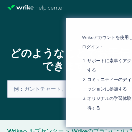
Wrikeアカウントを使用
ログイン：
どのようなことでお手伝
サポートに素早くアク
できますか？
する
コミュニティーのディ
ッションに参加する
オリジナルの学習体験
得する
Wrikeヘルプセンター
Wrikeのプランについ