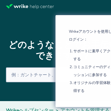
Wrikeアカウントを使用
ログイン：
どのようなことでお手伝
サポートに素早くアク
できますか？
する
コミュニティーのディ
ッションに参加する
オリジナルの学習体験
得する
Wrikeヘルプセンター
アカウントを管理する