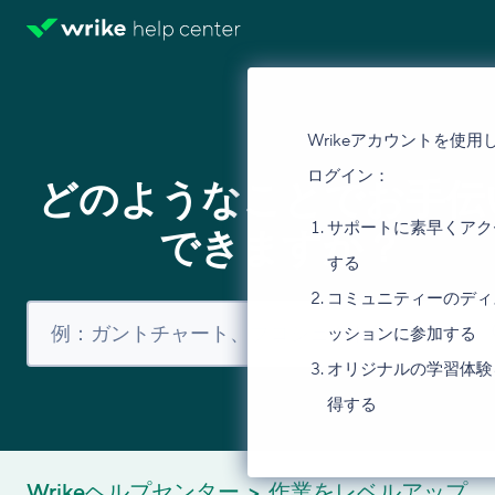
Wrikeアカウントを使用
ログイン：
どのようなことでお手伝
サポートに素早くアク
できますか？
する
コミュニティーのディ
ッションに参加する
オリジナルの学習体験
得する
Wrikeヘルプセンター
作業をレベルアップ