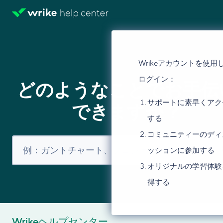
Wrikeアカウントを使用
ログイン：
どのようなことでお手伝
サポートに素早くアク
できますか？
する
コミュニティーのディ
ッションに参加する
オリジナルの学習体験
得する
Wrikeヘルプセンター