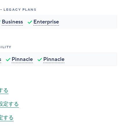
 LEGACY PLANS
Business
Enterprise
ILITY
s
Pinnacle
Pinnacle
する
設定する
定する