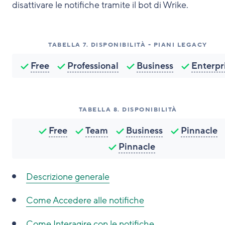
disattivare le notifiche tramite il bot di Wrike.
TABELLA
7
.
DISPONIBILITÀ - PIANI LEGACY
Free
Professional
Business
Enterpr
TABELLA
8
.
DISPONIBILITÀ
Free
Team
Business
Pinnacle
Pinnacle
Descrizione generale
Come
Accedere alle notifiche
Come
Interagire con le notifiche