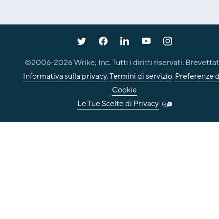
©2006-
2026
Wrike, Inc. Tutti i diritti riservati. Brevettat
Informativa sulla privacy
.
Termini di servizio
.
Preferenze d
Cookie
Le Tue Scelte di Privacy