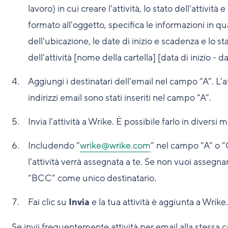
lavoro) in cui creare l'attività, lo stato dell'attività 
formato all'oggetto, specifica le informazioni in qu
dell'ubicazione, le date di inizio e scadenza e lo st
dell'attività [nome della cartella] [data di inizio - d
Aggiungi i destinatari dell'email nel campo “A”. L'at
indirizzi email sono stati inseriti nel campo “A”.
Invia l'attività a Wrike. È possibile farlo in diversi m
Includendo “
wrike@wrike.com
” nel campo “A” o “
l'attività verrà assegnata a te. Se non vuoi assegnare 
“BCC” come unico destinatario.
Fai clic su
Invia
e la tua attività è aggiunta a Wrike.
Se invii frequentemente attività per email alla stessa c