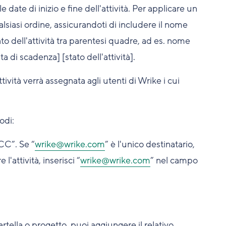
e le date di inizio e fine dell'attività. Per applicare un
alsiasi ordine, assicurandoti di includere il nome
ato dell'attività tra parentesi quadre, ad es. nome
ata di scadenza] [stato dell'attività].
tività verrà assegnata agli utenti di Wrike i cui
odi:
CC”. Se “
wrike@wrike.com
” è l'unico destinatario,
l'attività, inserisci “
wrike@wrike.com
” nel campo
artella o progetto, puoi aggiungere il relativo