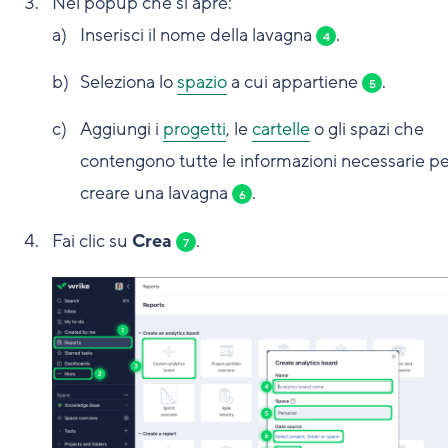
Nel popup che si apre:
Inserisci il nome della lavagna
.
4
Seleziona lo
spazio
a cui appartiene
.
5
Aggiungi i
progetti
, le
cartelle
o gli spazi che
contengono tutte le informazioni necessarie pe
creare una lavagna
.
6
Fai clic su
Crea
.
7