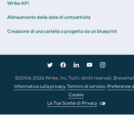
Wrike API
Allineamento delle date di sottoattività
Creazione di una cartella o progetto da un blueprint
©2006-
2026
Wrike, Inc. Tutti i diritti riservati. Brevettat
Informativa sulla privacy
.
Termini di servizio
.
Preferenze d
Cookie
Le Tue Scelte di Privacy