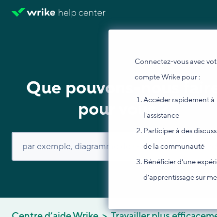
Connectez-vous avec vot
compte Wrike pour :
Que pouvons-nous fair
Accéder rapidement à
pour vous ?
l'assistance
Participer à des discus
de la communauté
Bénéficier d'une expér
d'apprentissage sur m
Centre d’aide Wrike
Travailler plus efficacem