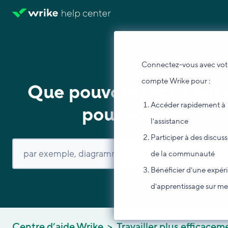
Connectez-vous avec vot
compte Wrike pour :
Que pouvons-nous fair
Accéder rapidement à
pour vous ?
l'assistance
Participer à des discus
de la communauté
Bénéficier d'une expér
d'apprentissage sur m
Centre d’aide Wrike
Travailler plus efficacem