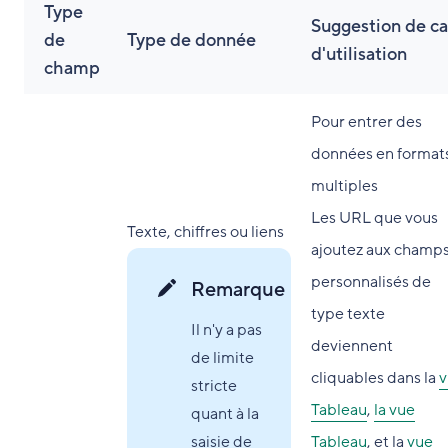
Type
Suggestion de ca
de
Type de donnée
d'utilisation
champ
Pour entrer des
données en format
multiples
Les URL que vous
Texte, chiffres ou liens
ajoutez aux champ
personnalisés de
Remarque
type texte
Il n'y a pas
deviennent
de limite
cliquables dans la
v
stricte
Tableau
,
la vue
quant à la
saisie de
Tableau
, et la
vue