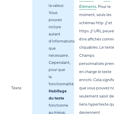
la valeur.
Éléments
. Pour le
Vous
moment, seuls les
pouvez
schémas http :// et
inclure
https :// URL peuv
autant
être affichés comm
d'informations
cliquables. Le text
que
nécessaire.
Champs
Cependant,
personnalisés pre
pour que
en charge le texte
la
enrichi. Cela signifi
fonctionnalité
Texte
que vous pouvez n
Habillage
seulement saisir de
du texte
liens hypertexte qu
fonctionne
au mieux,
deviennent