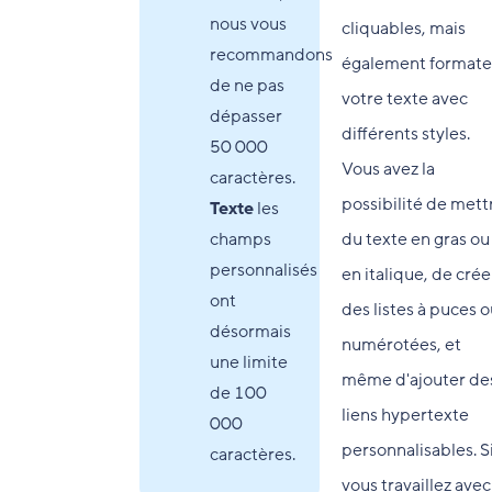
nous vous
cliquables, mais
recommandons
également formate
de ne pas
votre texte avec
dépasser
différents styles.
50 000
Vous avez la
caractères.
possibilité de mett
Texte
les
champs
du texte en gras ou
personnalisés
en italique, de crée
ont
des listes à puces 
désormais
numérotées, et
une limite
même d'ajouter de
de 100
liens hypertexte
000
personnalisables. S
caractères.
vous travaillez avec