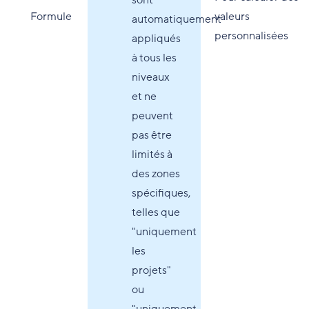
sont
Formule
valeurs
automatiquement
personnalisées
appliqués
à tous les
niveaux
et ne
peuvent
pas être
limités à
des zones
spécifiques,
telles que
"uniquement
les
projets"
ou