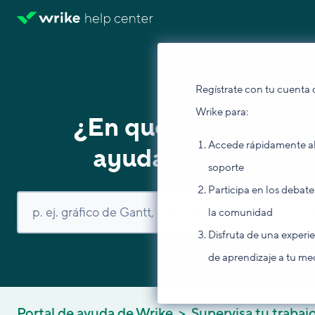
Regístrate con tu cuenta 
Wrike para:
¿En qué podemos
Accede rápidamente a
ayudarte hoy?
soporte
Participa en los debate
la comunidad
Disfruta de una experi
de aprendizaje a tu me
Portal de ayuda de Wrike
Supervisa tu trabaj