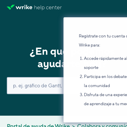
Regístrate con tu cuenta 
Wrike para:
¿En qué podemos
Accede rápidamente a
ayudarte hoy?
soporte
Participa en los debate
la comunidad
Disfruta de una experi
de aprendizaje a tu me
Portal de ayuda de Wrike
Colabora y comuní